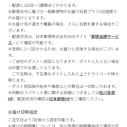
・配達には3日～1週間ほどかかります。
※郵便法令に基づき一般郵便物のお届け日数プラス3日程度で
のお届けとなります。
※お届け先が遠方や離島の場合、さらに日数を要する場合がご
ざいます。
・配達状況は、日本郵便株式会社Webサイト「
郵便追跡サービ
ス
」にて確認が可能です。
※登録に1～2日かかるため、お届けと前後する場合がございま
す。
・ご自宅のポストへ投函となりますが、ポストに入らない場合
は対面でのお渡しとなります。
ご不在時は、不在票をポストに入れた上でドライバーが持ち
帰ります。
・ポスト投函後の紛失や事故などの責任は一切負いかねます。
※飛脚ゆうパケット便に関する詳細につきましては
佐川急便
HP
、配送状況の確認は
日本郵便HP
をご確認ください。
お届け日時指定
ご注文日より7日後から設定可能です。
お届けの時間帯については、佐川急便の時間帯枠内で選択が可