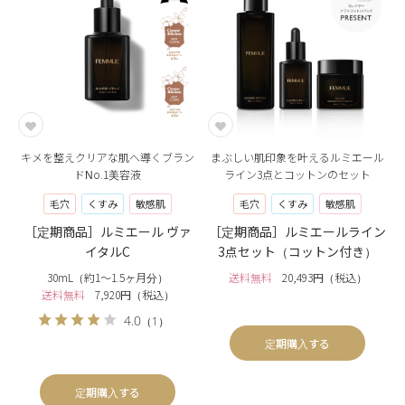
キメを整えクリアな肌へ導くブラン
まぶしい肌印象を叶えるルミエール
ドNo.1美容液
ライン3点とコットンのセット
毛穴
くすみ
敏感肌
毛穴
くすみ
敏感肌
［定期商品］ルミエール ヴァ
［定期商品］ルミエールライン
イタルC
3点セット（コットン付き）
30mL（約1〜1.5ヶ月分）
送料無料
20,493円（税込）
送料無料
7,920円（税込）
4.0
（1）
定期購入する
定期購入する