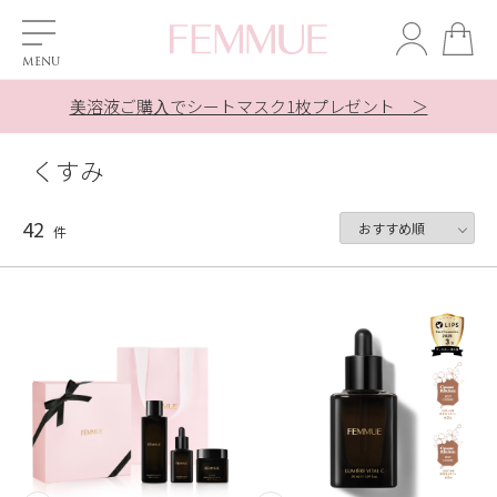
対象商品ご購入でシートマスク1枚プレゼント ＞
美溶液ご購入でシートマスク1枚プレゼント ＞
美溶液ご購入でシートマスク1枚プレゼント ＞
夏季休業の配送とお問合せ対応について ＞
夏季休業の配送とお問合せ対応について ＞
新規会員登録で【500ポイント】贈呈中
LINE友だち追加で10％OFF！ ＞
くすみ
42
件