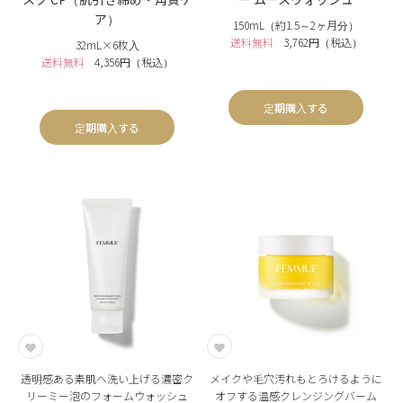
ア）
150mL（約1.5～2ヶ月分）
送料無料
3,762円（税込）
32mL×6枚入
送料無料
4,356円（税込）
定期購入する
定期購入する
透明感ある素肌へ洗い上げる濃密ク
メイクや毛穴汚れもとろけるように
リーミー泡のフォームウォッシュ
オフする温感クレンジングバーム