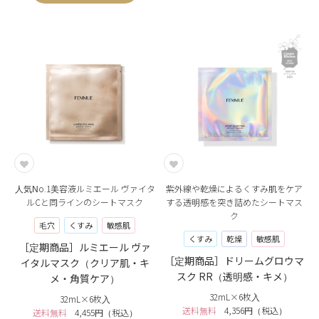
人気No.1美容液ルミエール ヴァイタ
紫外線や乾燥によるくすみ肌をケア
ルCと同ラインのシートマスク
する透明感を突き詰めたシートマス
ク
毛穴
くすみ
敏感肌
くすみ
乾燥
敏感肌
［定期商品］ルミエール ヴァ
［定期商品］ドリームグロウマ
イタルマスク（クリア肌・キ
スク RR（透明感・キメ）
メ・角質ケア）
32mL×6枚入
32mL×6枚入
送料無料
4,356円（税込）
送料無料
4,455円（税込）