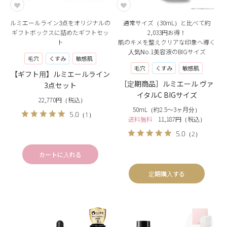
ルミエールライン3点をオリジナルの
通常サイズ（30mL）と比べて約
ギフトボックスに詰めたギフトセッ
2,033円お得！
ト
肌のキメを整えクリアな印象へ導く
人気No.1美容液のBIGサイズ
毛穴
くすみ
敏感肌
毛穴
くすみ
敏感肌
【ギフト用】ルミエールライン
［定期商品］ルミエール ヴァ
3点セット
イタルC BIGサイズ
22,770円（税込）
50mL（約2.5〜3ヶ月分）
5.0
（1）
送料無料
11,187円（税込）
5.0
（2）
カートに入れる
定期購入する