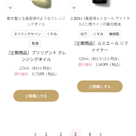
肌を整える美容液のようなクレンジ
人気No.1美容液ルミエール ヴァイタ
ングオイル
ルCと同ラインの新化粧水
エイジングサイン
くすみ
毛穴
くすみ
敏感肌
［定期商品］ルミエール リフ
乾燥
ァイナー
［定期商品］ブリリアント クレ
120mL（約1.5〜2ヶ月分）
ンジングオイル
送料無料
5,643円（税込）
125mL（約3ヶ月分）
送料無料
6,732円（税込）
定期購入する
定期購入する
1
2
3
4