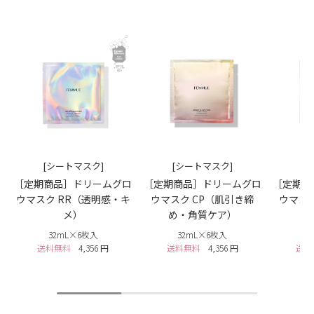
[シートマスク]
[シートマスク]
[
［定期商品］ドリームグロ
［定期商品］ドリームグロ
［定期商
ウマスク RR（透明感・キ
ウマスク CP（肌引き締
ウマス
メ）
め・角質ケア）
32mL×6枚入
32mL×6枚入
3
送料無料
4,356 円
送料無料
4,356 円
送料