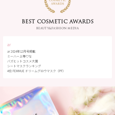
ロン酸コーティング
リンクも式9日前から
のものへ 肌へのや
毎日飲みました🐝 肌
さしさと機能性、至
トラブルは怖いから
福の使用感をさらに
基本的なスキンケア
BEST COSMETIC AWARDS
追及 . ミルクリッチな
は 普段と変えなかっ
美容液がひたひたで
BEAUTY&FASHION MEDIA
たけど 友達からもら
潤いたっぷりな使用
ったFEMMUEやHACCI
感と、 シートがぴた
とかの プラスアルフ
っと密着する感覚、
ァのケアのおかげで
ar
剥がした後のぷるっ
肌荒れすることもな
ar 2024年12月号掲載
とする肌が本当にお
く 式までもずっとキ
ミーハー上等♡な
気に入り🙂‍↕️🤍 ． 更
レイな状態保てた🥰
バズヒットコスメ大賞
に透明感ケアに特化
（がっつり医療美容
シートマスクランキング
したから、 日差した
やエステにも頼った
4位 FEMMUE ドリームグロウマスク（PF）
っぷり浴びた日や特
けど👩🏻‍⚕️笑） そして
別な日の前、 ちょっ
花嫁っぽい美容アイ
と疲れた日のご自愛
テムってもらえると
アイテムとして これ
とても嬉しい💓 使う
からも大活躍の予
時その子の事が頭に
感･･･🤍 ． 乾燥によ
浮かぶし☺️ 友達が結
るくすみ・毛穴にお
婚する時は絶対にプ
悩みの方へ ．
レゼントしよっと😌
#cosmekitchen #コス
🤝 #花嫁美容
メキッチン #オーガ