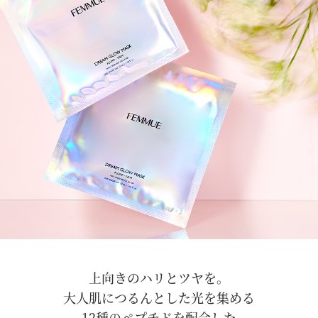
#FEMMUE#HACCI#花
ニック #organic #オ
嫁ドリンク#ハニーコ
ーガニックコスメ #ナ
ラーゲン
チュラルコスメ #コス
メ購入品 #おすすめコ
スメ #美容好きな人と
繋がりたい #いいね返
し #skincare
#skincaretips
#femmue
#femmue_japan
#femmuecosmetic #rr
#シートマスク #シー
トマスクレビュー #ス
ペシャルケア #ご自愛
#gift #ファミュ
上向きのハリとツヤを。
大人肌につるんとした光を集める
12種のペプチドを配合した