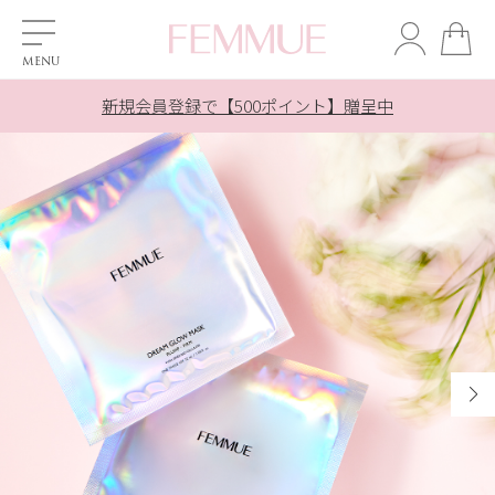
対象商品ご購入でシートマスク1枚プレゼント ＞
対象商品ご購入でシートマスク1枚プレゼント ＞
夏季休業の配送とお問合せ対応について ＞
夏季休業の配送とお問合せ対応について ＞
新規会員登録で【500ポイント】贈呈中
LINE友だち追加で10％OFF！ ＞