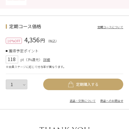
定期コース価格
定期コースについて
4,356
円
10%OFF
（税込）
獲得予定ポイント
118
pt（3%還元）
詳細
※会員ステージに応じて付与率が異なります。
定期購入する
返品・交換について
商品へのお問合せ