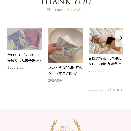
THANK YOU
#femmue
#ファミュ
今日もすごく良いお
花嫁美容🌼 FEMMUE
天気でした☀️☀️☀️💦
＆HACCI🐝 友達数人
💦💦 お部屋に彩りを
2025.7.10
だいすきなFEMMUEの
から結婚祝いで
2021.12.17
加えたくて可愛いト
シートマスクRRが リ
FEMMUEのパックとか
ルコキキョウを購入
ニューアルしたから
2024.8.6
美容液とか 色々なア
しました☘️☘️☘️💗💗💗
早速ホテルに持って
イテムをたくさんも
長く咲いてくれたら
行った👜♡ . リニュー
powered by
らったので 前撮り前
嬉しいなぁ☺️☺️☺️🌸
アルポイントは ◻︎グ
や式前にはふんだん
🌸🌸 日差しを浴びた
ルタチオンやビタミ
に使わせてもらいま
ので、FEMMUEのパッ
ンコンプレックス、
した🌼 このシートパ
クでお肌に潤いを🌟
エーデルワイスが
ックやはりすごかっ
🌟🌟🫶🏻🫶🏻🫶🏻
プラス 更にキメ整
た〜！！ 使った後毛
#femmue #日常垢 #
い冴えた肌印象へ ◻︎
穴どこー？てなった
美容垢
シート素材をヒアル
🥺💓 HACCIの花嫁ド