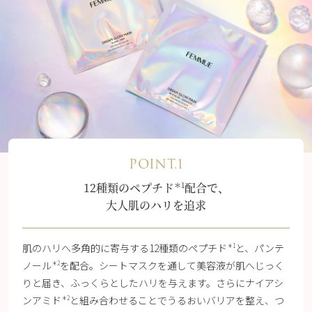
POINT.1
＊1
12種類のペプチド
配合で、
大人肌のハリを追求
肌のハリへ多角的に寄与する12種類のペプチド
と、パンテ
＊1
ノール
を配合。シートマスクを通して美容液が肌へじっく
＊2
りと届き、ふっくらとしたハリを与えます。さらにナイアシ
ンアミド
と組み合わせることでうるおいバリアを整え、つ
＊2