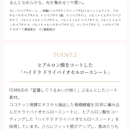
るんとなめらかな、光を集めるツヤ肌へ。
＊1 ノナペプチド－１、ジ酢酸ジペプチドジアミノブチロイルベンジルアミド、アセ
チルヘキサペプチド-8、トリペプチド-1銅、トリペプチド-1、パルミトイルテトラペプ
チド-7、パルミトイルトリペプチド-1、パルミトイルトリペプチド-5、パルミトイルペ
ンタペプチド-4、パルミトイルヘキサペプチド-12、ペンタペプチド-3、ヘキサペプチ
ド-9/すべて保湿成分 ＊2 整肌成分
POINT.2
ヒアルロン酸をコートした
「ハイドラ ドライバイオセルロースシート」
FEMMUEの「密着してうるおいが続く」ぷるんとしたシート
素材。
ココナッツ発酵エキスから抽出した極細繊維を3D状に編み込
んだドライバイオセルロースシートに、ヒアルロン酸をコー
ティングした「ハイドラ ドライバイオセルロースシート」を
採用しています。さらにフィット感がアップし、肌あたりも