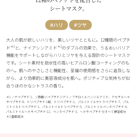
シートマスク。
#ハリ
#ツヤ
大人の肌が欲しいハリを、美しいツヤとともに。12種類のペプチ
＊1
＊2
ド
と、ナイアシンアミド
のダブルの効果で、うるおいバリア
機能をサポートしながらハリとツヤを与える設計のシートマスク
です。シート素材を抱水性の高いヒアルロン酸コーティングのも
のへ。肌へのやさしさと機能性、至福の使用感をさらに追及しな
がら、より効果的に美容液成分を肌へ。ポジティブな気持ちが似
合うほのかなシトラスの香り。
＊1 ノナペプチド-1、ジ酢酸ジペプチドジアミノブチロイルベンジルアミド、アセチルヘキ
サペプチド-8、トリペプチド-1銅、トリペプチド-1、パルミトイルテトラペプチド-7、パル
ミトイルトリペプチド-1、パルミトイルトリペプチド-5、パルミトイルペンタペプチド-4、
パルミトイルヘキサペプチド-12、ペンタペプチド-3、ヘキサペプチド-9/すべて保湿成分
＊2 整肌成分