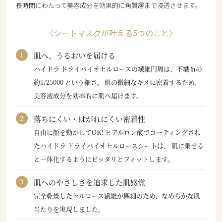
長時間にわたって美容成分を効果的に角質層まで浸透させます。
〈シートマスクが叶える5つのこと〉
肌へ、うるおいを届ける
ハイドラ ドライバイオセルロースの繊維円周は、不織布の
約1/25000 という細さ。 肌の微細なキメに密着するため、
美容液成分を効率的に肌へ届けます。
落ちにくい・はがれにくい密着性
自由に顔を動かしてOK! ヒアルロン酸でコーティングされ
たハイドラ ドライバイオセルロースシートは、 肌に乗せる
と一体化するようにピッタリとフィットします。
肌へのやさしさを追求した肌感覚
完全乾燥したセルロース繊維が極細のため、なめらかな肌
当たりを実現しました。