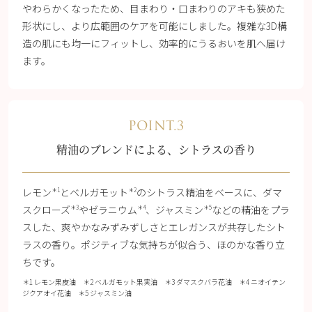
やわらかくなったため、目まわり・口まわりのアキも狭めた
形状にし、より広範囲のケアを可能にしました。複雑な3D構
造の肌にも均一にフィットし、効率的にうるおいを肌へ届け
ます。
POINT.3
精油のブレンドによる、シトラスの香り
レモン
とベルガモット
のシトラス精油をベースに、ダマ
＊1
＊2
スクローズ
やゼラニウム
、ジャスミン
などの精油をプラ
＊3
＊4
＊5
スした、爽やかなみずみずしさとエレガンスが共存したシト
ラスの香り。ポジティブな気持ちが似合う、ほのかな香り立
ちです。
＊1 レモン果皮油 ＊2 ベルガモット果実油 ＊3 ダマスクバラ花油 ＊4 ニオイテン
ジクアオイ花油 ＊5 ジャスミン油