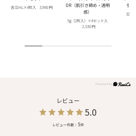
DR（肌引き締め・透明
引き
各32mL×4枚入
3,960 円
感）
32g
5g（2枚入）×4セット入
2,530 円
レビュー
5.0
5
レビュー件数：
件