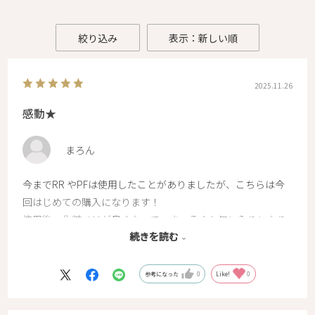
絞り込み
表示：新しい順
2025.11.26
感動★
まろん
今までRR やPFは使用したことがありましたが、こちらは今
回はじめての購入になります！
使用後、化粧ノリが良くなって、さっそくお気に入りになり
続きを読む
ました★
最近、肌のゴワつきが気になり始めていたので、いままで通
りRR、PFを使用しながら併用してこちらも使用したいと思
参考になった
0
Like!
0
います。