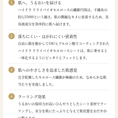
肌へ、うるおいを届ける
ハイドラ ドライバイオセルロースの繊維円周は、不織布の
約1/25000という細さ。肌の微細なキメに密着するため、美
容液成分を効率的に肌へ届けます。
落ちにくい・はがれにくい密着性
自由に顔を動かしてOK!ヒアルロン酸でコーティングされた
ハイドラ ドライバイオセルロースシートは、肌に乗せると
一体化するようにピッタリとフィットします。
肌へのやさしさを追求した肌感覚
完全乾燥したセルロース繊維が極細のため、なめらかな肌
当たりを実現しました。
クーリング効果
うるおいの保持力が高いひんやりとしたシート素材でクー
リングし、水分を肌にたっぷりと与えて肌状態をおだやか
に整えます。