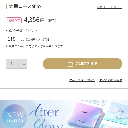
定期コース価格
定期コースについて
4,356
円
10%OFF
（税込）
獲得予定ポイント
118
pt（3%還元）
詳細
※会員ステージに応じて付与率が異なります。
定期購入する
返品・交換について
商品へのお問合せ