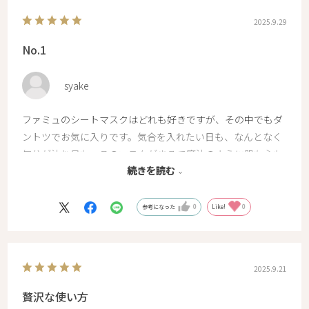
2025.9.29
No.1
syake
ファミュのシートマスクはどれも好きですが、その中でもダ
ントツでお気に入りです。気合を入れたい日も、なんとなく
気分が沈む日も、このマスクがまるで魔法のように肌も心も
続きを読む
持ち上げてくれます。冷蔵庫で冷やして使うとさらに爽快感
が増し、朝に使えば一日中透明感とハリのある肌に。常にス
トックしておきたい、大切なお守りのような存在です。
参考になった
0
Like!
0
2025.9.21
贅沢な使い方