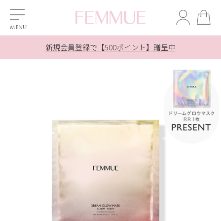
対象商品ご購入でシートマスク1枚プレゼント ＞
対象商品ご購入でシートマスク1枚プレゼント ＞
夏季休業の配送とお問合せ対応について ＞
夏季休業の配送とお問合せ対応について ＞
新規会員登録で【500ポイント】贈呈中
LINE友だち追加で10％OFF！ ＞