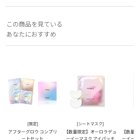
この商品を見ている
あなたにおすすめ
[限定]
[シートマスク]
[
アフターグロウ コンプリ
【数量限定】オーロラデュ
【数量限
ートセット
ーイーマスク アイパッチ
ーイーマ