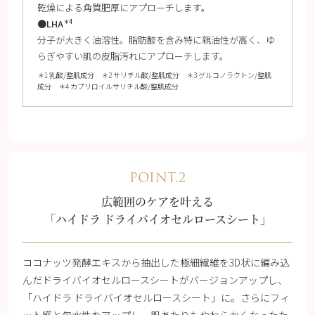
乾燥による角質肥厚にアプローチします。
●LHA
＊4
分子が大きく油溶性。脂肪酸を含み特に親油性が高く、ゆ
らぎやすい肌の皮脂汚れにアプローチします。
＊1 乳酸/整肌成分 ＊2 サリチル酸/整肌成分 ＊3 グルコノラクトン/整肌
成分 ＊4 カプリロイルサリチル酸/整肌成分
POINT.2
広範囲のケアを叶える
「ハイドラ ドライバイオセルロースシート」
ココナッツ発酵エキスから抽出した極細繊維を3D状に編み込
んだドライバイオセルロースシートがバージョンアップし、
「ハイドラ ドライバイオセルロースシート」に。さらにフィ
ット感と包水性をアップし、肌あたりもやわらかくなったた