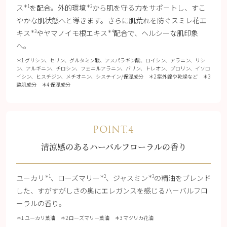
ス
を配合。外的環境
から肌を守る力をサポートし、すこ
＊1
＊2
やかな肌状態へと導きます。さらに肌荒れを防ぐスミレ花エ
キス
やヤマノイモ根エキス
配合で、ヘルシーな肌印象
＊3
＊4
へ。
＊1 グリシン、セリン、グルタミン酸、アスパラギン酸、ロイシン、アラニン、リシ
ン、アルギニン、チロシン、フェニルアラニン、バリン、トレオン、プロリン、イソロ
イシン、ヒスチジン、メチオニン、システイン/保湿成分 ＊2 紫外線や乾燥など ＊3
整肌成分 ＊4 保湿成分
POINT.4
清涼感のあるハーバルフローラルの香り
ユーカリ
、ローズマリー
、ジャスミン
の精油をブレンド
＊1
＊2
＊3
した、すがすがしさの奥にエレガンスを感じるハーバルフロ
ーラルの香り。
＊1 ユーカリ葉油 ＊2 ローズマリー葉油 ＊3 マツリカ花油