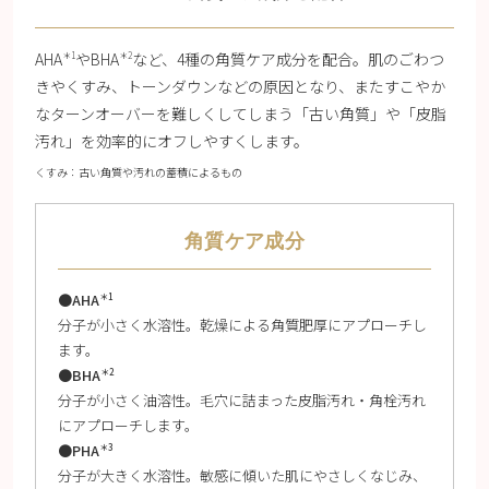
AHA
やBHA
など、4種の角質ケア成分を配合。肌のごわつ
＊1
＊2
きやくすみ、トーンダウンなどの原因となり、またすこやか
なターンオーバーを難しくしてしまう「古い角質」や「皮脂
汚れ」を効率的にオフしやすくします。
くすみ：古い角質や汚れの蓄積によるもの
角質ケア成分
●AHA
＊1
分子が小さく水溶性。乾燥による角質肥厚にアプローチし
ます。
●BHA
＊2
分子が小さく油溶性。毛穴に詰まった皮脂汚れ・角栓汚れ
にアプローチします。
●PHA
＊3
分子が大きく水溶性。敏感に傾いた肌にやさしくなじみ、