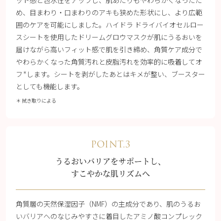
め、目まわり・口まわりのアキも狭めた形状にし、より広範
囲のケアを可能にしました。ハイドラ ドライバイオセルロー
スシートを使用したドリームグロウマスクが肌にうるおいを
届けながら高いフィット感で肌を引き締め、角質ケア成分で
やわらかくなった角質汚れと皮脂汚れを効率的に吸着してオ
フ
します。シートを剥がしたあとはキメが整い、ブースター
＊
としても機能します。
＊ 拭き取りによる
POINT.3
うるおいバリアをサポートし、
すこやかな肌リズムへ
角質層の天然保湿因子（NMF）の主成分であり、肌のうるお
いバリアへのなじみやすさに着目したアミノ酸コンプレック