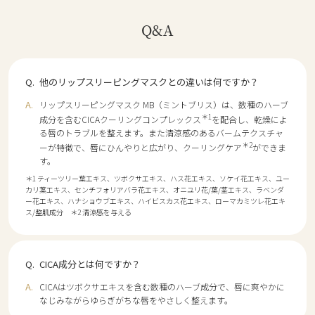
Q&A
他のリップスリーピングマスクとの違いは何ですか？
リップスリーピングマスク MB（ミントブリス）は、数種のハーブ
＊1
成分を含むCICAクーリングコンプレックス
を配合し、乾燥によ
る唇のトラブルを整えます。また清涼感のあるバームテクスチャ
＊2
ーが特徴で、唇にひんやりと広がり、クーリングケア
ができま
す。
＊1 ティーツリー葉エキス、ツボクサエキス、ハス花エキス、ソケイ花エキス、ユー
カリ葉エキス、センチフォリアバラ花エキス、オニユリ花/葉/茎エキス、ラベンダ
ー花エキス、ハナショウブエキス、ハイビスカス花エキス、ローマカミツレ花エキ
ス/整肌成分 ＊2 清涼感を与える
CICA成分とは何ですか？
CICAはツボクサエキスを含む数種のハーブ成分で、唇に爽やかに
なじみながらゆらぎがちな唇をやさしく整えます。