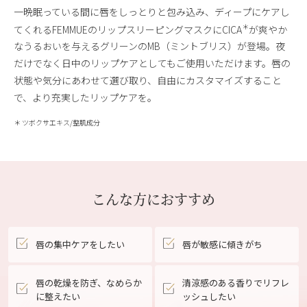
一晩眠っている間に唇をしっとりと包み込み、ディープにケアし
＊
てくれるFEMMUEのリップスリーピングマスクにCICA
が爽やか
なうるおいを与えるグリーンのMB（ミントブリス）が登場。夜
だけでなく日中のリップケアとしてもご使用いただけます。唇の
状態や気分にあわせて選び取り、自由にカスタマイズすること
で、より充実したリップケアを。
＊ ツボクサエキス/整肌成分
こんな方におすすめ
唇の集中ケアをしたい
唇が敏感に傾きがち
唇の乾燥を防ぎ、なめらか
清涼感のある香りでリフレ
に整えたい
ッシュしたい