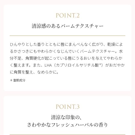
POINT.2
清涼感のあるバームテクスチャー
ひんやりとした香りとともに唇にまんべんなく広がり、乾燥によ
るかさつきにもやわらかくなじんでいくバームテクスチャー。水
分不足、角質硬化が起こっている唇にうるおいを与えてやわらか
く整えます。また、LHA（カプリロイルサリチル酸
）がおだやか
＊
に角質を整え、なめらかに。
＊ 整肌成分
POINT.3
清涼な印象の、
さわやかなフレッシュハーバルの香り