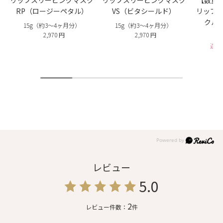
RP（ロージーペタル）
VS（ビタシールド）
リッププ
クル
15g（約3〜4ヶ月分）
15g（約3〜4ヶ月分）
2,970 円
2,970 円
送料
レビュー
5.0
2
レビュー件数：
件