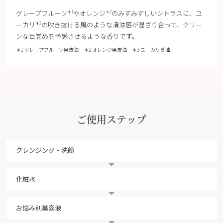
グレープフルーツ
やオレンジ
のみずみずしいシトラスに、ユ
＊1
＊2
ーカリ
の吹き抜ける風のような清涼感が混ざり合って、クリー
＊3
ンな目覚めを予感させるような香りです。
＊1 グレープフルーツ果皮油 ＊2 オレンジ果皮油 ＊3 ユーカリ葉油
ご使用ステップ
クレンジング・洗顔
化粧水
お悩み別美容液