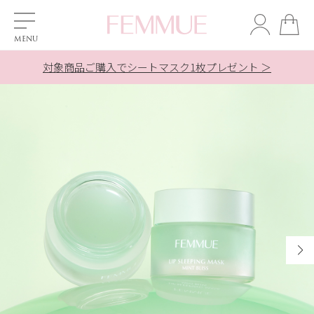
対象商品ご購入でシートマスク1枚プレゼント ＞
美溶液ご購入でシートマスク1枚プレゼント ＞
美溶液ご購入でシートマスク1枚プレゼント ＞
夏季休業の配送とお問合せ対応について ＞
夏季休業の配送とお問合せ対応について ＞
新規会員登録で【500ポイント】贈呈中
LINE友だち追加で10％OFF！ ＞