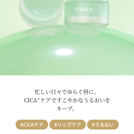
忙しい日々でゆらぐ唇に、
CICA
ケアですこやかなうるおいを
＊
キープ。
#CICAケア
#リップケア
#うるおい