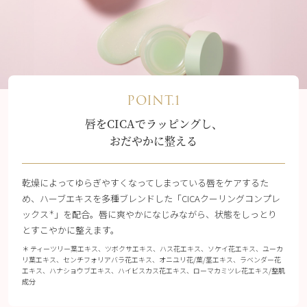
POINT.1
唇をCICAでラッピングし、
おだやかに整える
乾燥によってゆらぎやすくなってしまっている唇をケアするた
め、ハーブエキスを多種ブレンドした「CICAクーリングコンプレ
ックス
」を配合。唇に爽やかになじみながら、状態をしっとり
＊
とすこやかに整えます。
＊ ティーツリー葉エキス、ツボクサエキス、ハス花エキス、ソケイ花エキス、ユーカ
リ葉エキス、センチフォリアバラ花エキス、オニユリ花/葉/茎エキス、ラベンダー花
エキス、ハナショウブエキス、ハイビスカス花エキス、ローマカミツレ花エキス/整肌
成分