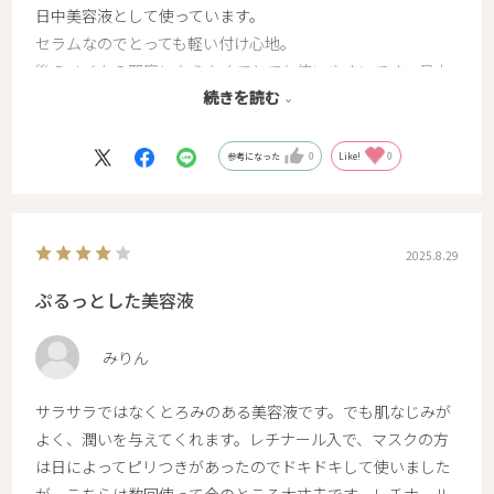
日中美容液として使っています。
セラムなのでとっても軽い付け心地。
後のメイクの邪魔にならなくてとても使いやすいです。日中
続きを読む
の潤いキープにも心強いアイテムでもあります。仕事終わり
まで、乾燥を感じなくなりました。
一日の始まりにローズの香りでリフレッシュできて朝の目覚
参考になった
0
Like!
0
めもばっちりです。
2025.8.29
ぷるっとした美容液
みりん
サラサラではなくとろみのある美容液です。でも肌なじみが
よく、潤いを与えてくれます。レチナール入で、マスクの方
は日によってピリつきがあったのでドキドキして使いました
が、こちらは数回使って今のところ大丈夫です。レチナール