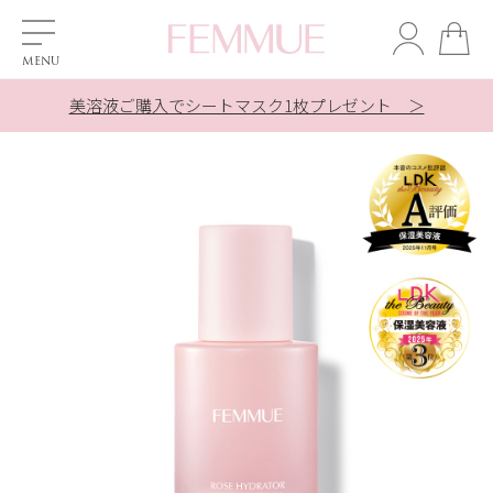
全商品対象の【10%OFFクーポン】プレゼント ＞
全商品対象の【10%OFFクーポン】プレゼント ＞
対象商品ご購入でシートマスク1枚プレゼント ＞
美溶液ご購入でシートマスク1枚プレゼント ＞
夏季休業の配送とお問合せ対応について ＞
夏季休業の配送とお問合せ対応について ＞
新規会員登録で【500ポイント】贈呈中
LINE友だち追加で10％OFF！ ＞