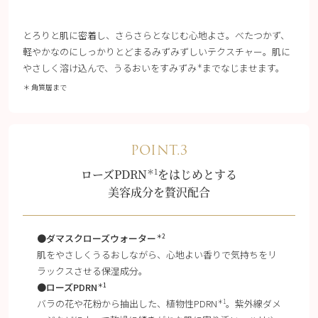
とろりと肌に密着し、さらさらとなじむ心地よさ。べたつかず、
軽やかなのにしっかりとどまるみずみずしいテクスチャー。肌に
やさしく溶け込んで、うるおいをすみずみ
までなじませます。
＊
＊ 角質層まで
POINT.3
＊1
ローズPDRN
をはじめとする
美容成分を贅沢配合
●ダマスクローズウォーター
＊2
肌をやさしくうるおしながら、心地よい香りで気持ちをリ
ラックスさせる保湿成分。
●ローズPDRN
＊1
バラの花や花粉から抽出した、植物性PDRN
。紫外線ダメ
＊1