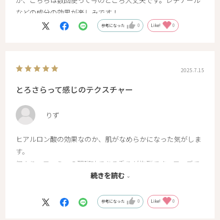
などの成分の効果が楽しみです！
参考になった
0
Like!
0
2025.7.15
とろさらって感じのテクスチャー
りず
ヒアルロン酸の効果なのか、肌がなめらかになった気がしま
す。
何より、ファミュの醍醐味である香りが抜群です。ローズで
続きを読む
す。ほんと癒されます。
肌もふっくらした感じがし、とろさらって感じのテクスチャ
ーが軽くてお気に入りです。
参考になった
0
Like!
0