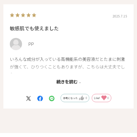
2025.7.15
敏感肌でも使えました
PP
いろんな成分が入っている高機能系の美容液だとたまに刺激
が強くて、ひりつくこともありますが、こちらは大丈夫でし
た。
続きを読む
肌がうるおってハリが出ました！毛穴が目立たなくなってき
た気もします。
価格もお手頃なので続けやすいのがうれしいです。
参考になった
0
Like!
0