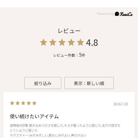
レビュー
4.8
5
レビュー件数：
件
絞り込み
表示：新しい順
2026.7.20
使い続けたいアイテム
使用後の印象
:肌のなめらかさを感じた,キメが整ったように感じた,毛穴が目立ち
にくいように感じた
テクスチャー
:みずみずしい,肌なじみがよい,伸びがよい