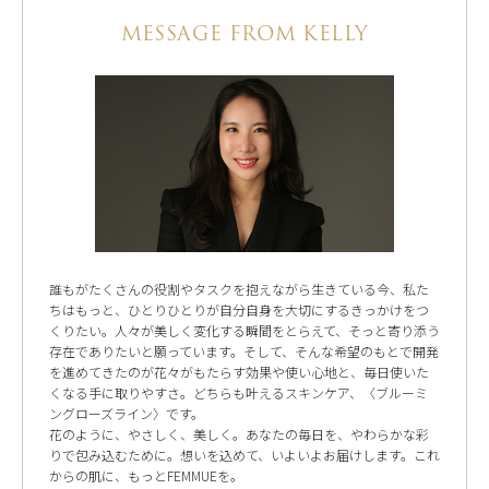
MESSAGE FROM KELLY
誰もがたくさんの役割やタスクを抱えながら生きている今、私た
ちはもっと、ひとりひとりが自分自身を大切にするきっかけをつ
くりたい。人々が美しく変化する瞬間をとらえて、そっと寄り添う
存在でありたいと願っています。そして、そんな希望のもとで開発
を進めてきたのが花々がもたらす効果や使い心地と、毎日使いた
くなる手に取りやすさ。どちらも叶えるスキンケア、〈ブルーミ
ングローズライン〉です。
花のように、やさしく、美しく。あなたの毎日を、やわらかな彩
りで包み込むために。想いを込めて、いよいよお届けします。これ
からの肌に、もっとFEMMUEを。