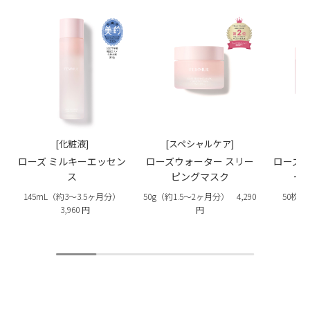
[化粧液]
[スペシャルケア]
ローズ ミルキーエッセン
ローズウォーター スリー
ローズイ
ス
ピングマスク
ー
145mL（約3〜3.5ヶ月分）
50g（約1.5〜2ヶ月分）
4,290
50枚入/
3,960 円
円