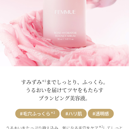
すみずみ
までしっとり、ふっくら。
＊1
うるおいを届けてツヤをもたらす
プランピング美容液。
#毛穴ふっくら
#ハリ肌
#透明感
＊2
＊2
うるおいをたっぷり抱え込み、気になる毛穴をケア
してしっと