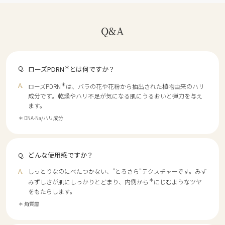
Q&A
＊
ローズPDRN
とは何ですか？
＊
ローズPDRN
は、バラの花や花粉から抽出された植物由来のハリ
成分です。乾燥やハリ不足が気になる肌にうるおいと弾力を与え
ます。
＊ DNA-Na/ハリ成分
どんな使用感ですか？
しっとりなのにべたつかない、”とろさら”テクスチャーです。みず
＊
みずしさが肌にしっかりとどまり、内側から
にじむようなツヤ
をもたらします。
＊ 角質層