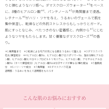
＊3
りと弾むようなハリ感へ。ダマスクローズウォーター
をベース
＊4
＊5
に、8種のヒアルロン酸
、パンテノール
が角質層まで浸透。
＊6
レチナール
がハリ・ ツヤを与え、うるおいのヴェールで肌を
集中保湿し、乾燥などの外的ストレスからもしっかりとガード。
＊7
肌にすっとなじみ、べたつきのない密着感と、内側から
にじむ
＊8
ようなツヤをもたらします。甘く優雅なダマスクローズ
の香
り。
＊1 角質層まで ＊2 乾燥による毛穴の気になる肌をうるおいで整える ＊3 ダマスクバラ
花水/保湿成分 ＊4 ヒアルロン酸Na、ヒアルロン酸クロスポリマーNa、加水分解ヒアルロ
ン酸、ヒアルロン酸ヒドロキシプロピルトリモニウム、ヒアルロン酸、アセチルヒアルロ
ン酸Na（すべて保湿成分）/ヒアルロン酸Naは分子サイズが異なる3種を配合 ＊5 整肌成
分 ＊6 ハリ・ツヤ成分 ＊7 角質層 ＊8 ダマスクバラ花油
透明感：うるおいを与えて透明感をもたらす
こんな肌のお悩みにおすすめ