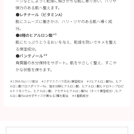
ージなどによって乾燥に傾きがちな肌に寄り添い、ハリや
弾力のある肌へ整えます。
●レチナール（ビタミンA）
肌にスムーズに働きかけ、ハリ・ツヤのある肌へ導く成
分。
●8種のヒアルロン酸
＊3
肌にたっぷりとうるおいを与え、乾燥を防いでキメを整え
る保湿成分。
●パンテノール
＊4
角質層の水分保持をサポート。肌をやさしく整え、すこや
かな状態を保ちます。
＊1 DNA-Na/ハリ成分 ＊2 ダマスクバラ花水/保湿成分 ＊3 ヒアルロン酸Na、ヒア
ルロン酸クロスポリマーNa、加水分解ヒアルロン酸、ヒアルロン酸ヒドロキシプロピ
ルトリモニウム、ヒアルロン酸、アセチルヒアルロン酸Na（すべて保湿成分）/ヒア
ルロン酸Naは分子サイズが異なる3種を配合 ＊4 整肌成分