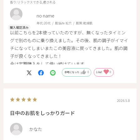
香り
:リラックスできる,癒される
no name
年代:
20代
肌悩み:
毛穴
肌質:
乾燥肌
以前こちらを2本使っていたのですが、無くなったタイミン
グで別のものに乗り換えました。その後、肌の調子がイマイ
チになってしまいまたこの美容液に戻ってきました。肌の調
子が良くなってきました！
今は定期購入をして使い続けています。
参考になった
0
Like!
0
2026.5.8
日中のお肌をしっかりガード
かなた