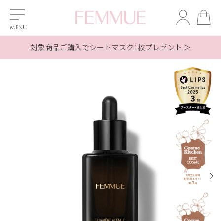
対象商品ご購入でシートマスク1枚プレゼント ＞
美溶液ご購入でシートマスク1枚プレゼント ＞
美溶液ご購入でシートマスク1枚プレゼント ＞
夏季休業の配送とお問合せ対応について ＞
夏季休業の配送とお問合せ対応について ＞
新規会員登録で【500ポイント】贈呈中
LINE友だち追加で10％OFF！ ＞