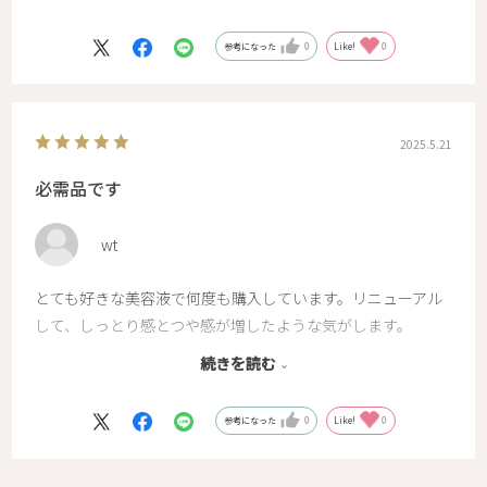
敏感肌でピリピリするものも多い中、こちらはとても肌に合
うのでずっと使い続けていきたいです。
参考になった
0
Like!
0
2025.5.21
必需品です
wt
とても好きな美容液で何度も購入しています。リニューアル
して、しっとり感とつや感が増したような気がします。
肌のきめも整うし、肌が明るくなっていくのも感じます。
続きを読む
これからもずっと使っていきたい美容液です。
参考になった
0
Like!
0