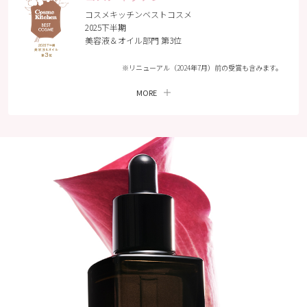
#femmue #ファミュ
コスメキッチンベストコスメ
#ルミエールヴァイタ
2025下半期
ルc #ブースター #導
美容液＆オイル部門 第3位
入美容液 #美容液 #ビ
タミンc #ビタミンc誘
導体 #くすみケア #毛
※リニューアル（2024年7月）前の受賞も含みます。
穴ケア
MORE