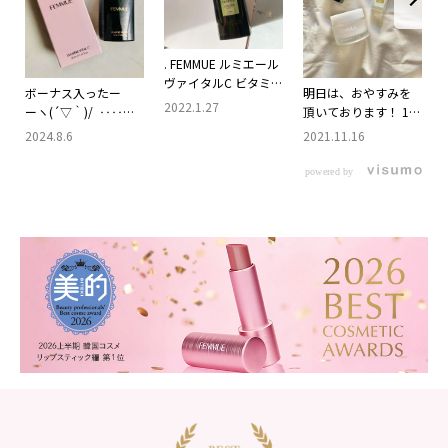
. FEMMUE ルミエール
ヴァイタルC ビタミン
ボーナス入ったー
明日は、おやすみを
C誘導体配合で、キメ
2022.1.27
ーヽ(´▽｀)/ ‥‥と
頂いております！ 12
の整った肌へと導く
はいえ。 慎ましい金
日以降元気にお待ち
2024.8.6
2021.11.16
ブースター美容液🧡
額 両親に送金、貯
しております🦭 おや
ファミュは今までシ
金、夏休み代へと行
すみの前日はスキン
powered by
ートマスクしか使っ
き先決まってる で
ケアを入念に♡癒
たことが なかったん
も、少しは自分にご
#femmue
だけど、この美容液が
褒美を‥‥ もう何年
すごく良くて😍 スキ
と使用していなかっ
ンケア一式使ってみ
たちょっと高価な美
たくなりました✨ 何
容液 前に貰っていた
が良いって、肌が健康
試供品を 宿直の日に
的に見えるというか…
適当な気持ちで使用
くすみが抜けて明る
したら 一度の塗布で
く、そしてつるんと
あまりの効果に驚い
ツヤのある なめらか
たのがこの美容液。
な肌になるんです😳
『使ううちに‥‥』
私みたいに乾燥から
とかいう、なまっち
くるくすみに悩んで
ょろいものではなく
るって方には 凄く良