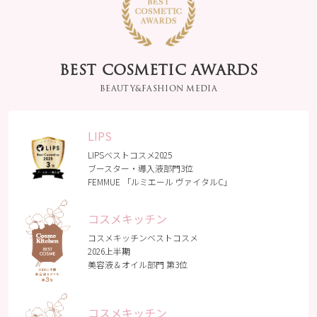
て “塗布した瞬間に別
いと思う💛 毛穴にも
人級の肌” 宿直室で1
アプローチしてくれ
人で『なんだこれは
るみたいだから、毛
ぁー』と叫んだ 肌触
穴目立ち が気になる
りが突然良くなり 透
ときにも良さそう✨
BEST COSMETIC AWARDS
明感が出る 日差しが
ブースターではある
強く肌が傷むこの季
BEAUTY&FASHION MEDIA
けど使う順番は化粧
節のメンテナンスに
水の後です。 テクス
活躍していただこう
チャーはとろみがあ
普段用は今治タオル
るけどベタつかずさ
LIPS
ハンカチ 外出用はフ
っぱり と使えます🎶
ルラのハンカチ が定
LIPSベストコスメ2025
香りはローズとジャ
番 今年はこの色が可
ブースター・導入液部門3位
スミンで女性らしい
愛い #cosmekitchen
FEMMUE 「ルミエール ヴァイタルC」
上品な香り☺️ あとフ
#コスメキッチン
ァミュってボトルも
#femmue #ファミュ
凄く可愛いから、使
コスメキッチン
#ルミエールヴァイタ
うと気分が 上がるん
ルc #美容液 #コスメ
コスメキッチンベストコスメ
ですよね〜😍 手軽に
#コスメ好きさんと繋
2026上半期
始めやすい10mLのミ
がりたい #furla
美容液＆オイル部門 第3位
ニサイズもあるので
気になる方はチェッ
クしてみてください
🤍 #協賛_FEMMUE
コスメキッチン