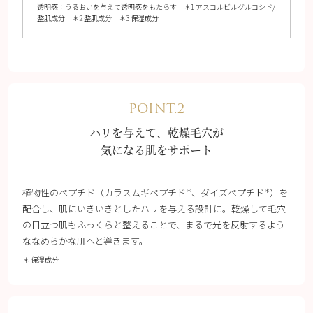
透明感：うるおいを与えて透明感をもたらす ＊1 アスコルビルグルコシド/
整肌成分 ＊2 整肌成分 ＊3 保湿成分
POINT.2
ハリを与えて、乾燥毛穴が
気になる肌をサポート
植物性のペプチド（カラスムギペプチド
、ダイズぺプチド
）を
＊
＊
配合し、肌にいきいきとしたハリを与える設計に。乾燥して毛穴
の目立つ肌もふっくらと整えることで、まるで光を反射するよう
ななめらかな肌へと導きます。
＊ 保湿成分