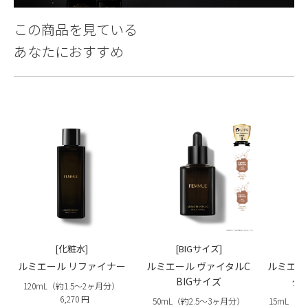
この商品を見ている
あなたにおすすめ
[化粧水]
[BIGサイズ]
ルミエール リファイナー
ルミエール ヴァイタルC
ルミエー
BIGサイズ
タ
120mL（約1.5〜2ヶ月分）
6,270 円
50mL（約2.5〜3ヶ月分）
15mL（約