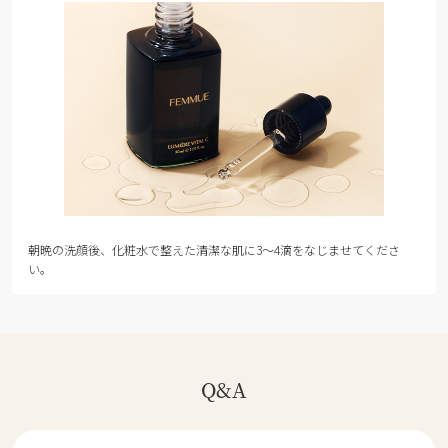
朝晩の洗顔後、化粧水で整えた清潔な肌に3～4滴をなじませてくださ
い。
Q&A