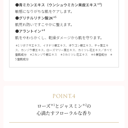
●青ミカンエキス（ウンシュウミカン果皮エキス
）
＊4
敏感になりがちな肌をケアします。
●グリチルリチン酸2K
＊5
肌荒れ防いですこやかに整えます。
●アラントイン
＊4
肌をやわらかくし、乾燥ダメージから肌を守ります。
＊1 ツボクサエキス、イタドリ根エキス、オウゴン根エキス、チャ葉エキ
ス、カンゾウ根エキス、ローズマリー葉エキス、カミツレ花エキス／すべて
整肌成分 ＊2 カンゾウ根エキス ＊3 カミツレ花エキス ＊4 保湿成分 ＊
5 整肌成分
POINT.4
＊1
＊2
ローズ
とジャスミン
の
心満たすフローラルな香り