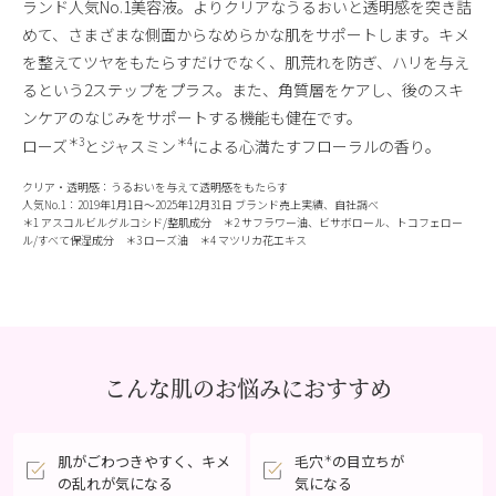
ランド人気No.1美容液。よりクリアなうるおいと透明感を突き詰
めて、さまざまな側面からなめらかな肌をサポートします。キメ
を整えてツヤをもたらすだけでなく、肌荒れを防ぎ、ハリを与え
るという2ステップをプラス。また、角質層をケアし、後のスキ
ンケアのなじみをサポートする機能も健在です。
＊3
＊4
ローズ
とジャスミン
による心満たすフローラルの香り。
クリア・透明感：うるおいを与えて透明感をもたらす
人気No.1：2019年1月1日〜2025年12月31日 ブランド売上実績、自社調べ
＊1 アスコルビルグルコシド/整肌成分 ＊2 サフラワー油、ビサボロール、トコフェロー
ル/すべて保湿成分 ＊3 ローズ油 ＊4 マツリカ花エキス
こんな肌のお悩みにおすすめ
肌がごわつきやすく、
キメ
毛穴
の目立ちが
＊
の乱れが気になる
気になる