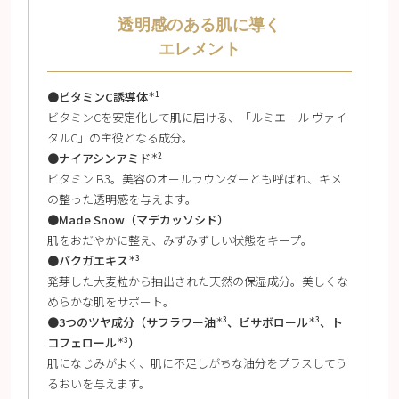
透明感のある肌に導く
エレメント
●ビタミンC誘導体
＊1
ビタミンCを安定化して肌に届ける、「ルミエール ヴァイ
タルC」の主役となる成分。
●ナイアシンアミド
＊2
ビタミン B3。美容のオールラウンダーとも呼ばれ、キメ
の整った透明感を与えます。
●Made Snow（マデカッソシド）
肌をおだやかに整え、みずみずしい状態をキープ。
●バクガエキス
＊3
発芽した大麦粒から抽出された天然の保湿成分。美しくな
めらかな肌をサポート。
●3つのツヤ成分（サフラワー油
、ビサボロール
、ト
＊3
＊3
コフェロール
）
＊3
肌になじみがよく、肌に不足しがちな油分をプラスしてう
るおいを与えます。