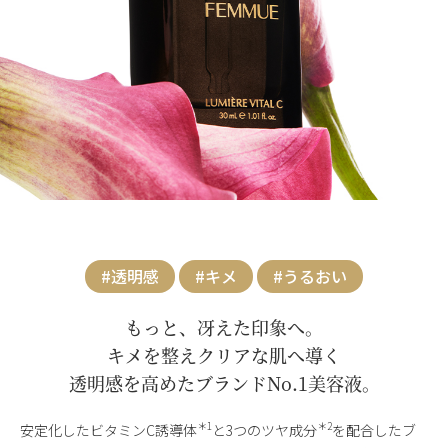
#透明感
#キメ
#うるおい
もっと、冴えた印象へ。
キメを整えクリアな肌へ導く
透明感を高めたブランドNo.1美容液。
＊1
＊2
安定化したビタミンC誘導体
と3つのツヤ成分
を配合したブ