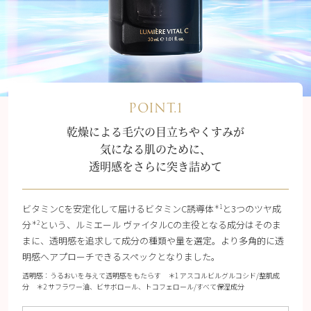
POINT.1
乾燥による毛穴の目立ちやくすみが
気になる肌のために、
透明感をさらに突き詰めて
ビタミンCを安定化して届けるビタミンC誘導体
と3つのツヤ成
＊1
分
という、ルミエール ヴァイタルCの主役となる成分はそのま
＊2
まに、透明感を追求して成分の種類や量を選定。より多角的に透
明感へアプローチできるスペックとなりました。
透明感：うるおいを与えて透明感をもたらす ＊1 アスコルビルグルコシド/整肌成
分 ＊2 サフラワー油、ビサボロール、トコフェロール/すべて保湿成分