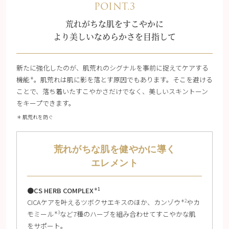
POINT.3
荒れがちな肌をすこやかに
より美しいなめらかさを目指して
新たに強化したのが、肌荒れのシグナルを事前に捉えてケアする
機能
。肌荒れは肌に影を落とす原因でもあります。そこを避ける
＊
ことで、落ち着いたすこやかさだけでなく、美しいスキントーン
をキープできます。
＊ 肌荒れを防ぐ
荒れがちな肌を健やかに導く
エレメント
●CS HERB COMPLEX
＊1
CICAケアを叶えるツボクサエキスのほか、カンゾウ
やカ
＊2
モミール
など7種のハーブを組み合わせてすこやかな肌
＊3
をサポート。