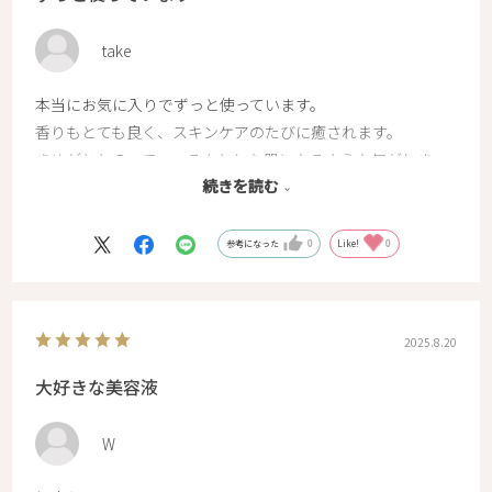
take
本当にお気に入りでずっと使っています。
香りもとても良く、スキンケアのたびに癒されます。
きめがととのって、つるんとした肌になるような気がしま
続きを読む
す。
肌が敏感な時でもしみたりせずに守られている感じです。
これからもずっとリピートします。
参考になった
0
Like!
0
2025.8.20
大好きな美容液
W