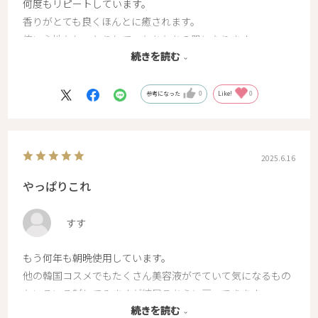
何度もリピートしています。
香りがとても良くほんとに癒されます。
使い心地もしっとりして、もちもちの肌になります。
続きを読む
長い間使っているので、肌のくすみがとれてきたような気が
します。
無くてはならない美容液なので、これからもずっと使ってい
参考になった
0
Like!
0
こうと思います。
2025.6.16
やっぱりこれ
すす
もう何年も朝晩使用しています。
他の韓国コスメでもたくさん美容液がでていて気になるもの
もいろいろ試してみますが結局こちらに戻ってきます。
続きを読む
使用する日とやっぱり肌の調子が安定します。