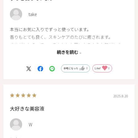
take
本当にお気に入りでずっと使っています。
香りもとても良く、スキンケアのたびに癒されます。
きめがととのって、つるんとした肌になるような気がしま
続きを読む
す。
肌が敏感な時でもしみたりせずに守られている感じです。
これからもずっとリピートします。
参考になった
0
Like!
0
2025.8.20
大好きな美容液
W