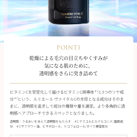
POINT.1
乾燥による毛穴の目立ちやくすみが
気になる肌のために、
透明感をさらに突き詰めて
ビタミンCを安定化して届けるビタミンC誘導体
と3つのツヤ成
＊1
分
という、ルミエール ヴァイタルCの主役となる成分はそのま
＊2
まに、透明感を追求して成分の種類や量を選定。より多角的に透
明感へアプローチできるスペックとなりました。
透明感：うるおいを与えて透明感をもたらす ＊1 アスコルビルグルコシド/整肌成
分 ＊2 サフラワー油、ビサボロール、トコフェロール/すべて保湿成分