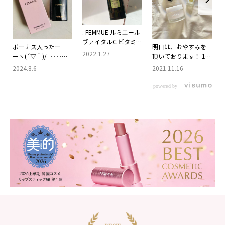
. FEMMUE ルミエール
ヴァイタルC ビタミン
ボーナス入ったー
明日は、おやすみを
C誘導体配合で、キメ
2022.1.27
ーヽ(´▽｀)/ ‥‥と
頂いております！ 12
の整った肌へと導く
はいえ。 慎ましい金
日以降元気にお待ち
2024.8.6
2021.11.16
ブースター美容液🧡
額 両親に送金、貯
しております🦭 おや
ファミュは今までシ
金、夏休み代へと行
すみの前日はスキン
powered by
ートマスクしか使っ
き先決まってる で
ケアを入念に♡癒
たことが なかったん
も、少しは自分にご
#femmue
だけど、この美容液が
褒美を‥‥ もう何年
すごく良くて😍 スキ
と使用していなかっ
ンケア一式使ってみ
たちょっと高価な美
たくなりました✨ 何
容液 前に貰っていた
が良いって、肌が健康
試供品を 宿直の日に
的に見えるというか…
適当な気持ちで使用
くすみが抜けて明る
したら 一度の塗布で
く、そしてつるんと
あまりの効果に驚い
ツヤのある なめらか
たのがこの美容液。
な肌になるんです😳
『使ううちに‥‥』
私みたいに乾燥から
とかいう、なまっち
くるくすみに悩んで
ょろいものではなく
るって方には 凄く良