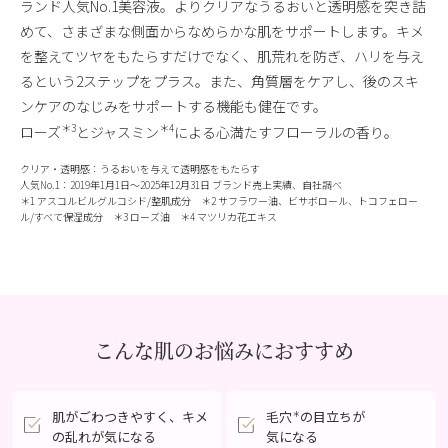
ランド人気No.1美容液。よりクリアなうるおいと透明感を突き詰
めて、さまざまな側面からなめらかな肌をサポートします。キメ
を整えてツヤをもたらすだけでなく、肌荒れを防ぎ、ハリを与え
るという2ステップをプラス。また、角質層をケアし、後のスキ
ンケアのなじみをサポートする機能も健在です。
＊3
＊4
ローズ
とジャスミン
による心満たすフローラルの香り。
クリア・透明感：うるおいを与えて透明感をもたらす
人気No.1：2019年1月1日〜2025年12月31日 ブランド売上実績、自社調べ
＊1 アスコルビルグルコシド/整肌成分 ＊2 サフラワー油、ビサボロール、トコフェロー
ル/すべて保湿成分 ＊3 ローズ油 ＊4 マツリカ花エキス
こんな肌のお悩みにおすすめ
肌がごわつきやすく、
キメ
毛穴
の目立ちが
＊
の乱れが気になる
気になる