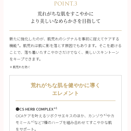
POINT.3
荒れがちな肌をすこやかに
より美しいなめらかさを目指して
新たに強化したのが、肌荒れのシグナルを事前に捉えてケアする
機能
。肌荒れは肌に影を落とす原因でもあります。そこを避ける
＊
ことで、落ち着いたすこやかさだけでなく、美しいスキントーン
をキープできます。
＊ 肌荒れを防ぐ
荒れがちな肌を健やかに導く
エレメント
●CS HERB COMPLEX
＊1
CICAケアを叶えるツボクサエキスのほか、カンゾウ
やカ
＊2
モミール
など7種のハーブを組み合わせてすこやかな肌
＊3
をサポート。