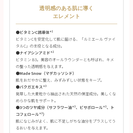
透明感のある肌に導く
エレメント
●ビタミンC誘導体
＊1
ビタミンCを安定化して肌に届ける、「ルミエール ヴァイ
タルC」の主役となる成分。
●ナイアシンアミド
＊2
ビタミン B3。美容のオールラウンダーとも呼ばれ、キメ
の整った透明感を与えます。
●Made Snow（マデカッソシド）
肌をおだやかに整え、みずみずしい状態をキープ。
●バクガエキス
＊3
発芽した大麦粒から抽出された天然の保湿成分。美しくな
めらかな肌をサポート。
●3つのツヤ成分（サフラワー油
、ビサボロール
、ト
＊3
＊3
コフェロール
）
＊3
肌になじみがよく、肌に不足しがちな油分をプラスしてう
るおいを与えます。