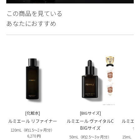
この商品を見ている
あなたにおすすめ
[化粧水]
[BIGサイズ]
ルミエール リファイナー
ルミエール ヴァイタルC
ルミエー
BIGサイズ
タ
120mL（約1.5〜2ヶ月分）
6,270 円
50mL（約2.5〜3ヶ月分）
15mL（約