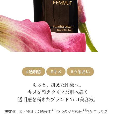
#透明感
#キメ
#うるおい
もっと、冴えた印象へ。
キメを整えクリアな肌へ導く
透明感を高めたブランドNo.1美容液。
＊1
＊2
安定化したビタミンC誘導体
と3つのツヤ成分
を配合したブ