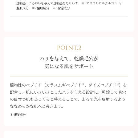
透明感：うるおいを与えて透明感をもたらす ＊1 アスコルビルグルコシド/
整肌成分 ＊2 整肌成分 ＊3 保湿成分
POINT.2
ハリを与えて、乾燥毛穴が
気になる肌をサポート
植物性のペプチド（カラスムギペプチド
、ダイズぺプチド
）を
＊
＊
配合し、肌にいきいきとしたハリを与える設計に。乾燥して毛穴
の目立つ肌もふっくらと整えることで、まるで光を反射するよう
ななめらかな肌へと導きます。
＊ 保湿成分