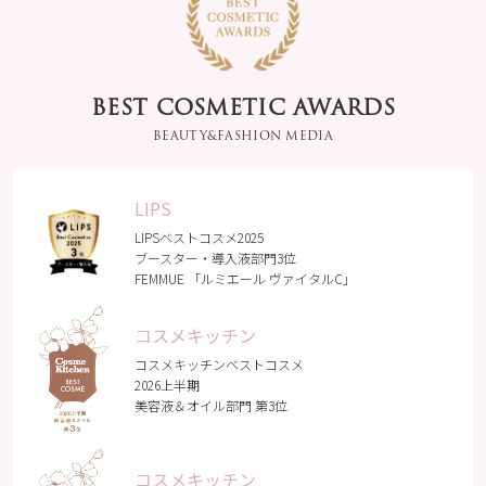
て “塗布した瞬間に別
いと思う💛 毛穴にも
人級の肌” 宿直室で1
アプローチしてくれ
人で『なんだこれは
るみたいだから、毛
ぁー』と叫んだ 肌触
穴目立ち が気になる
りが突然良くなり 透
ときにも良さそう✨
BEST COSMETIC AWARDS
明感が出る 日差しが
ブースターではある
強く肌が傷むこの季
BEAUTY&FASHION MEDIA
けど使う順番は化粧
節のメンテナンスに
水の後です。 テクス
活躍していただこう
チャーはとろみがあ
普段用は今治タオル
るけどベタつかずさ
LIPS
ハンカチ 外出用はフ
っぱり と使えます🎶
ルラのハンカチ が定
LIPSベストコスメ2025
香りはローズとジャ
番 今年はこの色が可
ブースター・導入液部門3位
スミンで女性らしい
愛い #cosmekitchen
FEMMUE 「ルミエール ヴァイタルC」
上品な香り☺️ あとフ
#コスメキッチン
ァミュってボトルも
#femmue #ファミュ
凄く可愛いから、使
コスメキッチン
#ルミエールヴァイタ
うと気分が 上がるん
ルc #美容液 #コスメ
コスメキッチンベストコスメ
ですよね〜😍 手軽に
#コスメ好きさんと繋
2026上半期
始めやすい10mLのミ
がりたい #furla
美容液＆オイル部門 第3位
ニサイズもあるので
気になる方はチェッ
クしてみてください
🤍 #協賛_FEMMUE
コスメキッチン