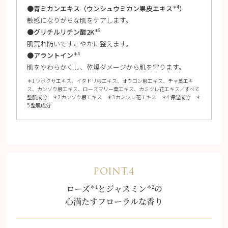
●青ミカンエキス（ウンシュウミカン果皮エキス
）
＊4
敏感になりがちな肌をケアします。
●グリチルリチン酸2K
＊5
肌荒れ防いですこやかに整えます。
●アラントイン
＊4
肌をやわらかくし、乾燥ダメージから肌を守ります。
＊1 ツボクサエキス、イタドリ根エキス、オウゴン根エキス、チャ葉エキ
ス、カンゾウ根エキス、ローズマリー葉エキス、カミツレ花エキス／すべて
整肌成分 ＊2 カンゾウ根エキス ＊3 カミツレ花エキス ＊4 保湿成分 ＊
5 整肌成分
POINT.4
＊1
＊2
ローズ
とジャスミン
の
心満たすフローラルな香り