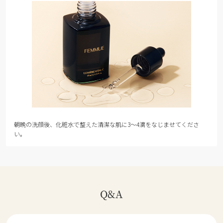
朝晩の洗顔後、化粧水で整えた清潔な肌に3～4滴をなじませてくださ
い。
Q&A