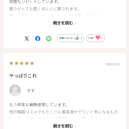
何度もリピートしています。
香りがとても良くほんとに癒されます。
使い心地もしっとりして、もちもちの肌になります。
続きを読む
長い間使っているので、肌のくすみがとれてきたような気が
します。
無くてはならない美容液なので、これからもずっと使ってい
参考になった
0
Like!
0
こうと思います。
2025.6.16
やっぱりこれ
すす
もう何年も朝晩使用しています。
他の韓国コスメでもたくさん美容液がでていて気になるもの
もいろいろ試してみますが結局こちらに戻ってきます。
続きを読む
使用する日とやっぱり肌の調子が安定します。