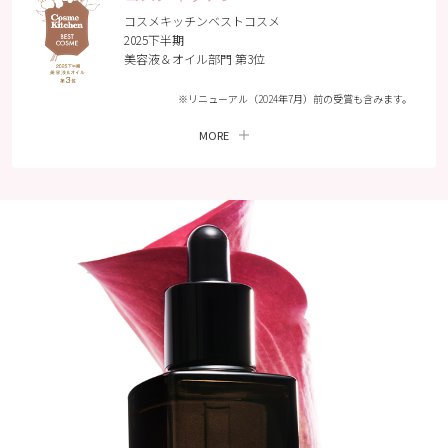
#femmue #ファミュ
コスメキッチンベストコスメ
#ルミエールヴァイタ
2025下半期
ルc #ブースター #導
美容液＆オイル部門 第3位
入美容液 #美容液 #ビ
タミンc #ビタミンc誘
導体 #くすみケア #毛
※リニューアル（2024年7月）前の受賞も含みます。
穴ケア
MORE