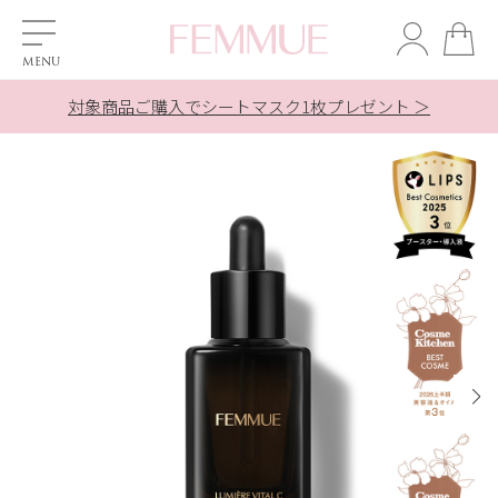
対象商品ご購入でシートマスク1枚プレゼント ＞
美溶液ご購入でシートマスク1枚プレゼント ＞
美溶液ご購入でシートマスク1枚プレゼント ＞
夏季休業の配送とお問合せ対応について ＞
夏季休業の配送とお問合せ対応について ＞
新規会員登録で【500ポイント】贈呈中
LINE友だち追加で10％OFF！ ＞