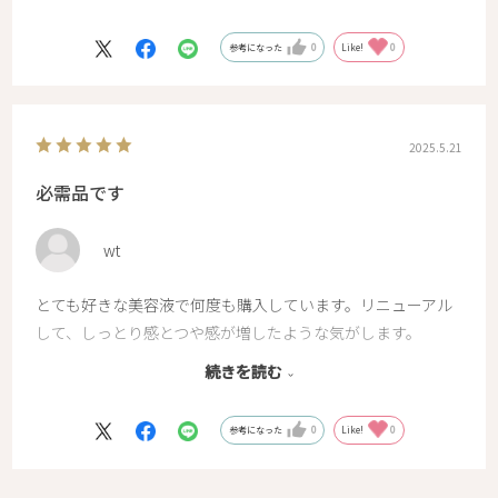
敏感肌でピリピリするものも多い中、こちらはとても肌に合
うのでずっと使い続けていきたいです。
参考になった
0
Like!
0
2025.5.21
必需品です
wt
とても好きな美容液で何度も購入しています。リニューアル
して、しっとり感とつや感が増したような気がします。
肌のきめも整うし、肌が明るくなっていくのも感じます。
続きを読む
これからもずっと使っていきたい美容液です。
参考になった
0
Like!
0